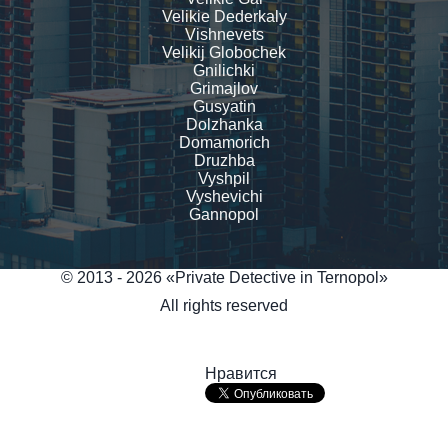
Velikie Dederkaly
Vishnevets
Velikij Globochek
Gnilichki
Grimajlov
Gusyatin
Dolzhanka
Domamorich
Druzhba
Vyshpil
Vyshevichi
Gannopol
© 2013 - 2026 «Private Detective in Ternopol»
All rights reserved
Нравится