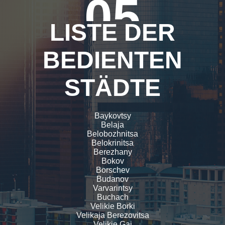
05
LISTE DER
BEDIENTEN
STÄDTE
Baykovtsy
Belaja
Belobozhnitsa
Belokrinitsa
Berezhany
Bokov
Borschev
Budanov
Varvarintsy
Buchach
Velikie Borki
Velikaja Berezovitsa
Velikie Gai