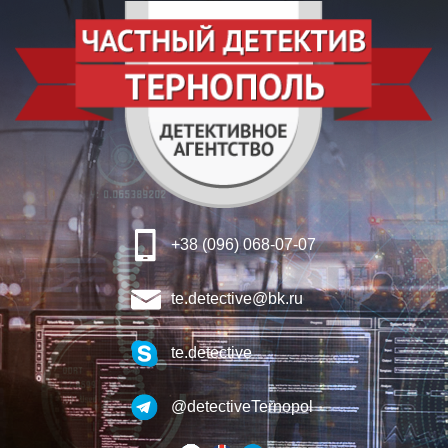
+38 (096) 068-07-07
te.detective@bk.ru
te.detective
@detectiveTernopol