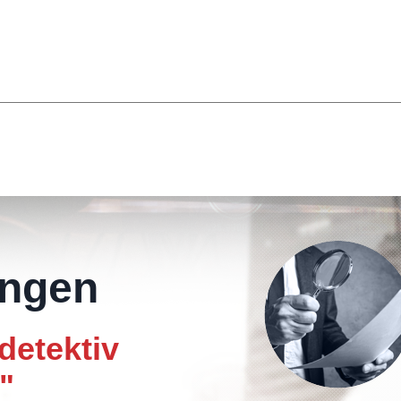
ungen
detektiv
"