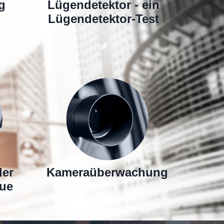
g
Lügendetektor - ein
Lügendetektor-Test
der
Kameraüberwachung
eue