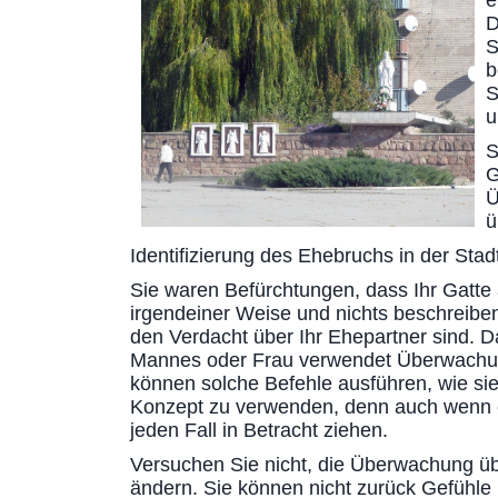
e
D
S
b
S
u
S
G
Ü
ü
Identifizierung des Ehebruchs in der Sta
Sie waren Befürchtungen, dass Ihr Gatte 
irgendeiner Weise und nichts beschreiben
den Verdacht über Ihr Ehepartner sind. Da
Mannes oder Frau verwendet Überwachung 
können solche Befehle ausführen, wie sie 
Konzept zu verwenden, denn auch wenn ei
jeden Fall in Betracht ziehen.
Versuchen Sie nicht, die Überwachung üb
ändern. Sie können nicht zurück Gefühle 