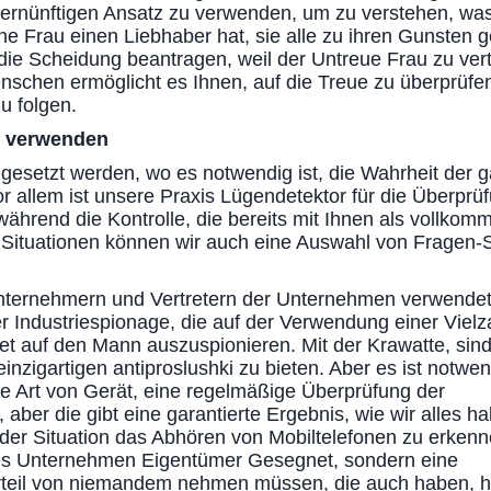
rnünftigen Ansatz zu verwenden, um zu verstehen, was S
eine Frau einen Liebhaber hat, sie alle zu ihren Gunsten
tt die Scheidung beantragen, weil der Untreue Frau zu ve
enschen ermöglicht es Ihnen, auf die Treue zu überprüfen,
u folgen.
r verwenden
ngesetzt werden, wo es notwendig ist, die Wahrheit der 
r allem ist unsere Praxis Lügendetektor für die Überprü
 während die Kontrolle, die bereits mit Ihnen als vollk
 Situationen können wir auch eine Auswahl von Fragen-S
Unternehmern und Vertretern der Unternehmen verwende
er Industriespionage, die auf der Verwendung einer Vielz
 auf den Mann auszuspionieren. Mit der Krawatte, sind
inzigartigen antiproslushki zu bieten. Aber es ist notwen
ine Art von Gerät, eine regelmäßige Überprüfung der
ber die gibt eine garantierte Ergebnis, wie wir alles h
der Situation das Abhören von Mobiltelefonen zu erkenn
ates Unternehmen Eigentümer Gesegnet, sondern eine
teil von niemandem nehmen müssen, die auch haben, h