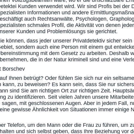
inen Vollzugsbeamten wäre, wo er die unschätzbare Erf
etektei Kunden verwendet wird. Wir sind Profis bei de
pezialisten Informationen und andere Ermittlungsmaßn
eschäftigt auch Rechtsanwälte, Psychologen, Grapholog
pezialisten schmales Profil, die Aktivität von denen jede
nserer Kunden und Problemlösungs sie gerichtet.
ie können, dass jeder unserer Privatdetektiv sicher sein -
ebiet, sondern auch eine Person mit einem gut entwickelt
bereinstimmung mit dem Gesetz zu arbeiten. Deshalb w
bernehmen, die in der Natur kriminell sind und eine Ve
dt Borschev
auf Ihnen betrügt? Oder fühlen Sie sich nur ein seltsame
 kann, zu beweisen? Es kann sein, dass Sie nur sichers
nn sind Sie am richtigen Ort zur richtigen Zeit. Hauptsä
zu identifizieren. Seit vielen Jahren unsere Mitarbeite
sagen, mit geschlossenen Augen. Aber in jedem Fall, nur 
ne gewisse Ähnlichkeit von Situationen immer einige Nu
er Telefon, um den Mann oder die Frau zu führen, um z
halten und sich selbst geben, dass Ihre Beziehung vor 