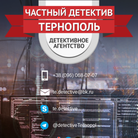
+38 (096) 068-07-07
te.detective@bk.ru
te.detective
@detectiveTernopol