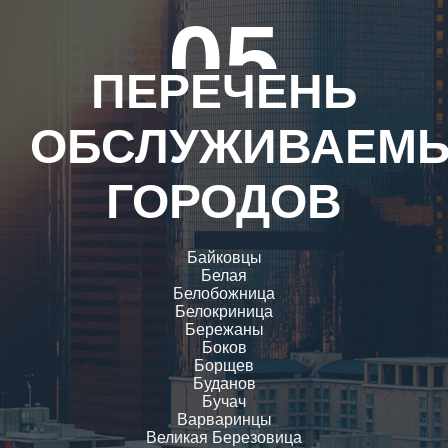
05
ПЕРЕЧЕНЬ
ОБСЛУЖИВАЕМ
ГОРОДОВ
Байковцы
Белая
Белобожница
Белокриница
Бережаны
Боков
Борщев
Буданов
Бучач
Варваринцы
Великая Березовица