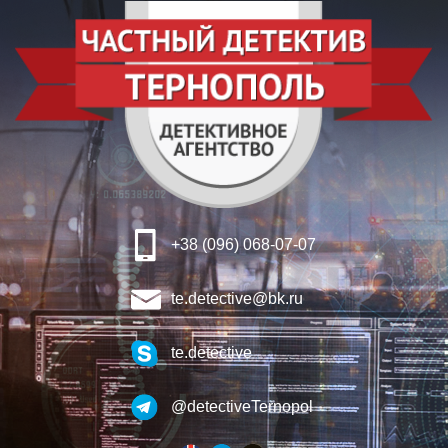
+38 (096) 068-07-07
te.detective@bk.ru
te.detective
@detectiveTernopol