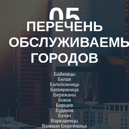
05
ПЕРЕЧЕНЬ
ОБСЛУЖИВАЕМ
ГОРОДОВ
Байковцы
Белая
Белобожница
Белокриница
Бережаны
Боков
Борщев
Буданов
Бучач
Варваринцы
Великая Березовица